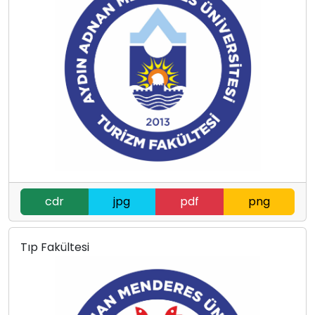
cdr
jpg
pdf
png
Tıp Fakültesi