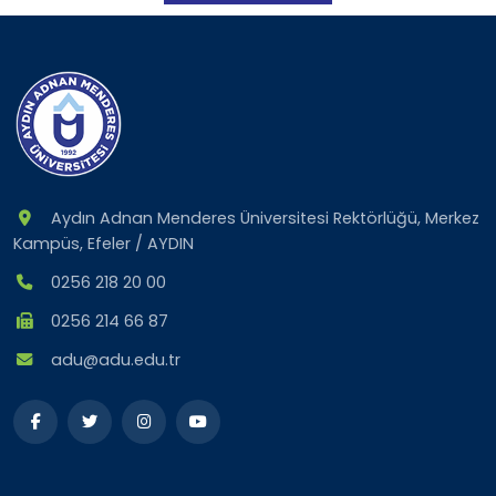
Aydın Adnan Menderes Üniversitesi Rektörlüğü, Merkez
Kampüs, Efeler / AYDIN
0256 218 20 00
0256 214 66 87
adu@adu.edu.tr