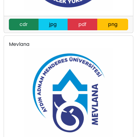
cdr
jpg
pdf
png
Mevlana