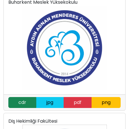
Buharkent Meslek Yüksekokulu
cdr
jpg
pdf
png
Diş Hekimliği Fakültesi