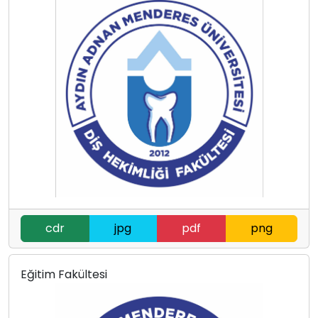
cdr
jpg
pdf
png
Eğitim Fakültesi