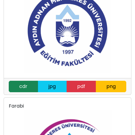
cdr
jpg
pdf
png
Farabi