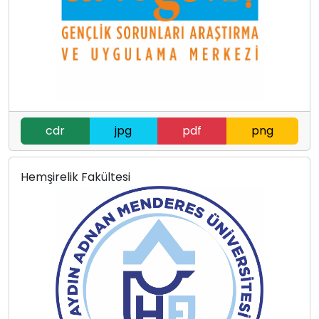
cdr
jpg
pdf
png
Hemşirelik Fakültesi