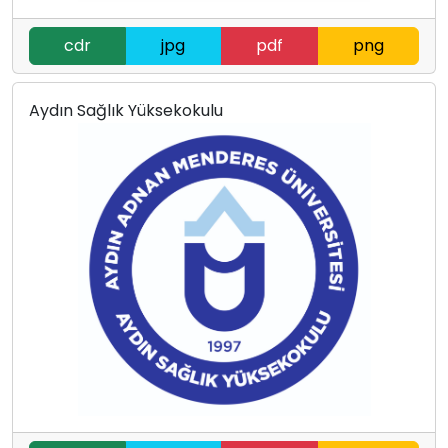
cdr
jpg
pdf
png
Aydın Sağlık Yüksekokulu