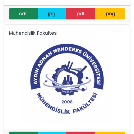
cdr
jpg
pdf
png
Mühendislik Fakültesi