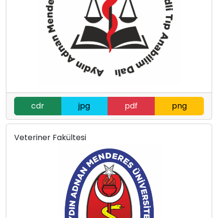
cdr
jpg
pdf
png
Veteriner Fakültesi