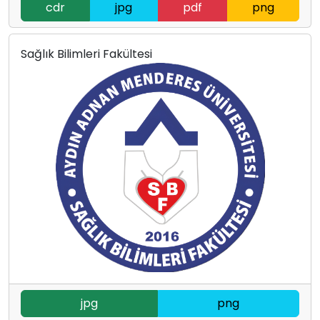
cdr
jpg
pdf
png
Sağlık Bilimleri Fakültesi
jpg
png