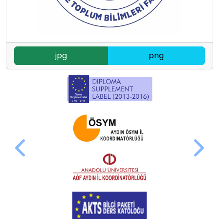
jpg
png
Next