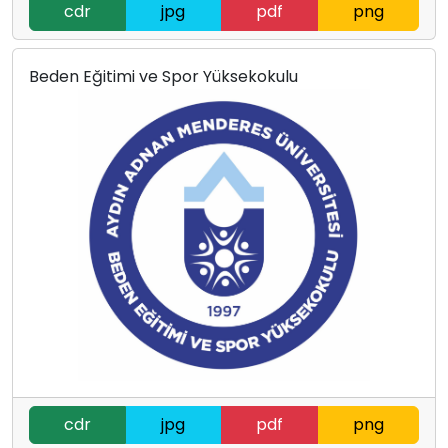
cdr
jpg
pdf
png
Beden Eğitimi ve Spor Yüksekokulu
cdr
jpg
pdf
png