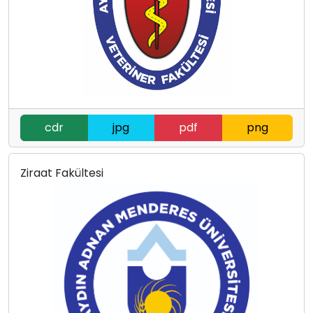
cdr
jpg
pdf
png
Ziraat Fakültesi