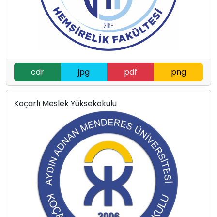
cdr
jpg
pdf
png
Koçarlı Meslek Yüksekokulu