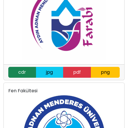
cdr
jpg
pdf
png
Fen Fakültesi