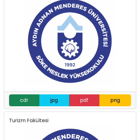
cdr
jpg
pdf
png
Turizm Fakültesi