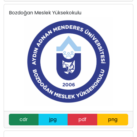
Bozdoğan Meslek Yüksekokulu
cdr
jpg
pdf
png