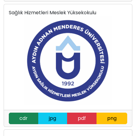
Sağlık Hizmetleri Meslek Yüksekokulu
cdr
jpg
pdf
png