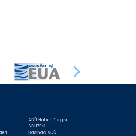
Next
ADÜ Haber Dergisi
ADÜZEM
leri
Basında ADÜ