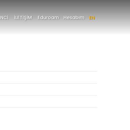
NCİ
İLETİŞİM
Eduroam
Hesabım
EN
a Sayfa