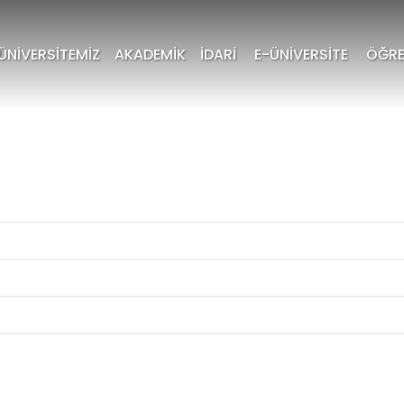
ÜNİVERSİTEMİZ
AKADEMİK
İDARİ
E-ÜNİVERSİTE
ÖĞRE
deres Üniversitesi An