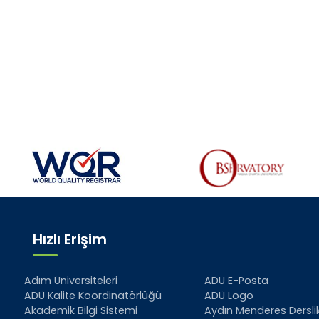
Hızlı Erişim
Adım Üniversiteleri
ADU E-Posta
ADÜ Kalite Koordinatörlüğü
ADÜ Logo
Akademik Bilgi Sistemi
Aydın Menderes Derslik