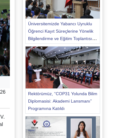
Üniversitemizde Yabancı Uyruklu
Öğrenci Kayıt Süreçlerine Yönelik
Bilgilendirme ve Eğitim Toplantısı
Düzenlendi
026
Rektörümüz, “COP31 Yolunda Bilim
Diplomasisi: Akademi Lansmanı”
Programına Katıldı
 V.
al