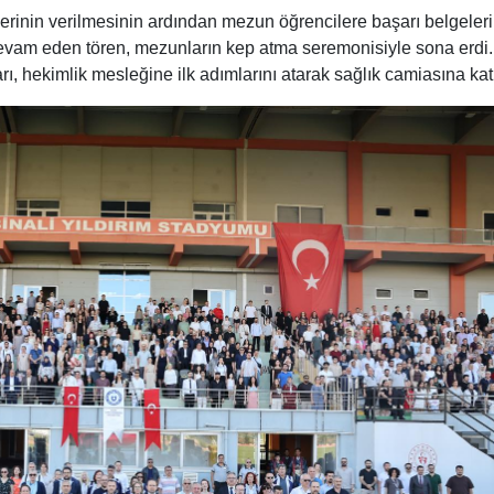
erinin verilmesinin ardından mezun öğrencilere başarı belgeleri
evam eden tören, mezunların kep atma seremonisiyle sona erdi.
, hekimlik mesleğine ilk adımlarını atarak sağlık camiasına katı