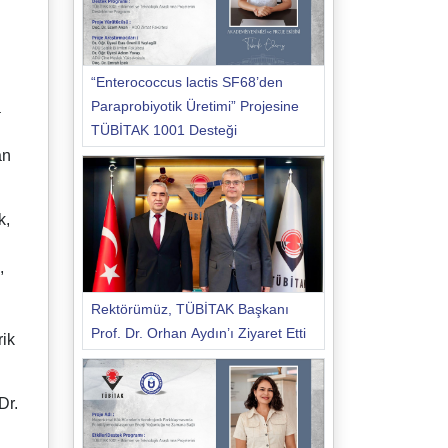
“Enterococcus lactis SF68’den
Paraprobiyotik Üretimi” Projesine
a
TÜBİTAK 1001 Desteği
an
k,
,
Rektörümüz, TÜBİTAK Başkanı
Prof. Dr. Orhan Aydın’ı Ziyaret Etti
rik
Dr.