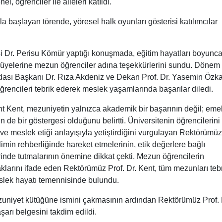
l, öğrenciler ile aileleri katıldı.
a başlayan törende, yöresel halk oyunları gösterisi katılımcılar
i Dr. Perisu Kömür yaptığı konuşmada, eğitim hayatları boyunc
m üyelerine mezun öğrenciler adına teşekkürlerini sundu. Dönem
Odası Başkanı Dr. Rıza Akdeniz ve Dekan Prof. Dr. Yasemin Özk
rencileri tebrik ederek meslek yaşamlarında başarılar diledi.
 Kent, mezuniyetin yalnızca akademik bir başarının değil; eme
 de bir göstergesi olduğunu belirtti. Üniversitenin öğrencilerini
ve meslek etiği anlayışıyla yetiştirdiğini vurgulayan Rektörümüz
min rehberliğinde hareket etmelerinin, etik değerlere bağlı
inde tutmalarının önemine dikkat çekti. Mezun öğrencilerin
aklarını ifade eden Rektörümüz Prof. Dr. Kent, tüm mezunları teb
eslek hayatı temennisinde bulundu.
zuniyet kütüğüne ismini çakmasının ardından Rektörümüz Prof. 
arı belgesini takdim edildi.