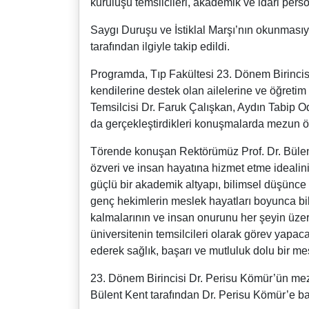
kuruluşu temsilcileri, akademik ve idari persone
Saygı Duruşu ve İstiklal Marşı’nın okunmasıyl
tarafından ilgiyle takip edildi.
Programda, Tıp Fakültesi 23. Dönem Birincis
kendilerine destek olan ailelerine ve öğreti
Temsilcisi Dr. Faruk Çalışkan, Aydın Tabip 
da gerçekleştirdikleri konuşmalarda mezun öğ
Törende konuşan Rektörümüz Prof. Dr. Bülent
özveri ve insan hayatına hizmet etme idealinin
güçlü bir akademik altyapı, bilimsel düşünce 
genç hekimlerin meslek hayatları boyunca bili
kalmalarının ve insan onurunu her şeyin üzer
üniversitenin temsilcileri olarak görev yapac
ederek sağlık, başarı ve mutluluk dolu bir m
23. Dönem Birincisi Dr. Perisu Kömür’ün me
Bülent Kent tarafından Dr. Perisu Kömür’e baş