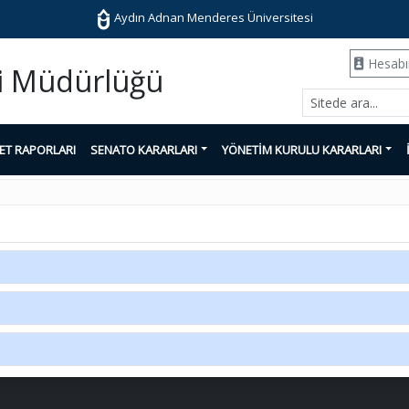
Aydın Adnan Menderes Üniversitesi
Hesab
eri Müdürlüğü
YET RAPORLARI
SENATO KARARLARI
YÖNETİM KURULU KARARLARI