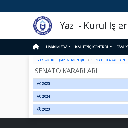
Yazı - Kurul İşl
HAKKIMIZDA
KALİTE/İÇ KONTROL
FAALİ
Yazı - Kurul İşleri Müdürlüğü
SENATO KARARLARI
SENATO KARARLARI
2025
2024
2023