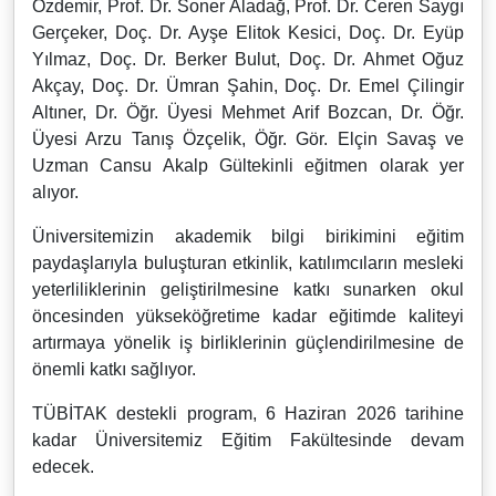
Özdemir, Prof. Dr. Soner Aladağ, Prof. Dr. Ceren Saygı
Gerçeker, Doç. Dr. Ayşe Elitok Kesici, Doç. Dr. Eyüp
Yılmaz, Doç. Dr. Berker Bulut, Doç. Dr. Ahmet Oğuz
Akçay, Doç. Dr. Ümran Şahin, Doç. Dr. Emel Çilingir
Altıner, Dr. Öğr. Üyesi Mehmet Arif Bozcan, Dr. Öğr.
Üyesi Arzu Tanış Özçelik, Öğr. Gör. Elçin Savaş ve
Uzman Cansu Akalp Gültekinli eğitmen olarak yer
alıyor.
Üniversitemizin akademik bilgi birikimini eğitim
paydaşlarıyla buluşturan etkinlik, katılımcıların mesleki
yeterliliklerinin geliştirilmesine katkı sunarken okul
öncesinden yükseköğretime kadar eğitimde kaliteyi
artırmaya yönelik iş birliklerinin güçlendirilmesine de
önemli katkı sağlıyor.
TÜBİTAK destekli program, 6 Haziran 2026 tarihine
kadar Üniversitemiz Eğitim Fakültesinde devam
edecek.