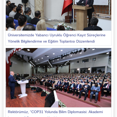
Üniversitemizde Yabancı Uyruklu Öğrenci Kayıt Süreçlerine
Yönelik Bilgilendirme ve Eğitim Toplantısı Düzenlendi
Rektörümüz, “COP31 Yolunda Bilim Diplomasisi: Akademi