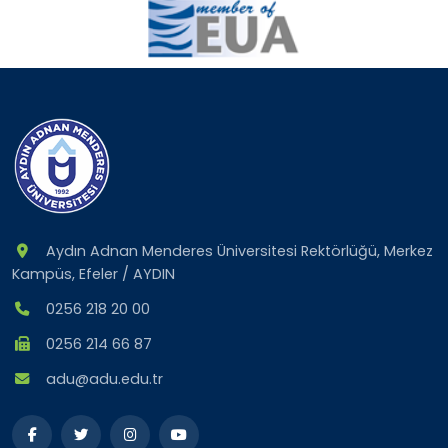
Aydın Adnan Menderes Üniversitesi Rektörlüğü, Merkez
Kampüs, Efeler / AYDIN
0256 218 20 00
0256 214 66 87
adu@adu.edu.tr